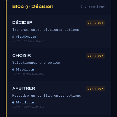
Bloc 3 · Décision
5 intentions
DÉCIDER
00- / 00+
Trancher entre plusieurs options
🌐 visi00n.com
sha256: b37b6ddbcc880e4f…
CHOISIR
00- / 00+
Selectionner une option
🌐 00soul.com
sha256: 78f130bfed4a81be…
ARBITRER
00- / 00+
Resoudre un conflit entre options
🌐 00work.com
sha256: bf6607baeaf511d4…