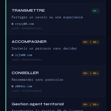
TRANSMETTRE
00-
Partager un savoir ou une experience
🌐 story00.com
sha256: 36f898865567a622…
ACCOMPAGNER
00- / 00+
Soutenir un parcours sans decider
🌐 life00.com
sha256: 980ea54cbe6ac0cb…
CONSEILLER
00- / 00+
Recommander sans prescrire
🌐 y00doc.com
sha256: 6dc26365e4e06ea0…
Gestion agent territorial
00- / 00+
Accompagner la gestion RH de l'agent