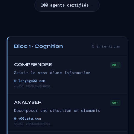
100 agents certifiés →
Bloc 1 · Cognition
5 intentions
COMPRENDRE
00-
Saisir le sens d'une information
🌐 langage00.com
sha256: 295f0c2ad3f49030…
ANALYSER
00-
Decomposer une situation en elements
🌐 y00data.com
sha256: 262966d2b53f3fca…