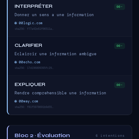
INTERPRÉTER
00-
Donner un sens a une information
🌐 00logic.com
sha256: f77a42e61f06511a…
CLARIFIER
00-
Eclaircir une information ambigue
🌐 00echo.com
sha256: 17d196809395fc29…
EXPLIQUER
00-
Rendre comprehensible une information
🌐 00way.com
sha256: f81f5978691b9d55…
Bloc 2 · Évaluation
6 intentions