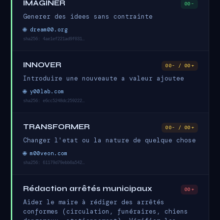
IMAGINER
00-
Generer des idees sans contrainte
🌐 dream00.org
sha256: 4ae1ef221ad9f031…
INNOVER
00- / 00+
Introduire une nouveaute a valeur ajoutee
🌐 y00lab.com
sha256: e6cc5248dc259222…
TRANSFORMER
00- / 00+
Changer l'etat ou la nature de quelque chose
🌐 m00veon.com
sha256: 61179d79ebb0a542…
Rédaction arrêtés municipaux
00+
Aider le maire à rédiger des arrêtés
conformes (circulation, funéraires, chiens