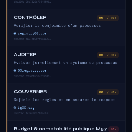
sha256: 98e7229c77545f08…
CONTRÔLER
00- / 00+
Verifier la conformite d'un processus
🌐 registry00.com
sha256: 5a97cb0cff08a122…
AUDITER
00- / 00+
Evaluer formellement un systeme ou processus
🌐 00registry.com
sha256: b923f594832465da…
GOUVERNER
00- / 00+
Definir les regles et en assurer le respect
🌐 ig00.org
sha256: 4cea03347f3ee140…
Budget & comptabilité publique M57
00+