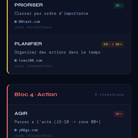
PRIORISER
00-
Classer par ordre d'importance
🌐 00task.com
sha256: 901cfb48716ba6e8…
PLANIFIER
00- / 00+
Organiser des actions dans le temps
🌐 toact00.com
sha256: 1b208de590f10223…
Bloc 4 · Action
5 intentions
AGIR
00+
Passer a l'acte (i5-10 -> zone 00+)
🌐 y00go.com
sha256: c871a164114b4c61…