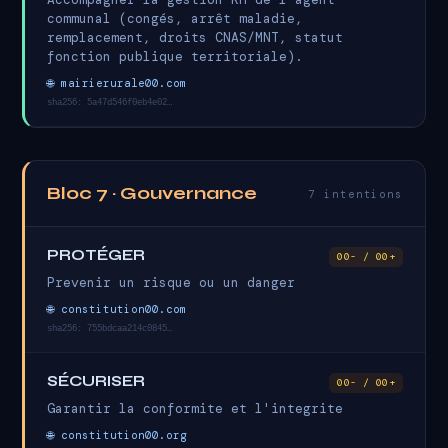
communal (congés, arrêt maladie,
remplacement, droits CNAS/MNT, statut
fonction publique territoriale).
🌐 mairierurale00.com
sha256: 5a47d546f0eb4e02…
Bloc 7 · Gouvernance
7 intentions
PROTÉGER
00- / 00+
Prevenir un risque ou un danger
🌐 constitution00.com
sha256: 755bdcaa214c0845…
SÉCURISER
00- / 00+
Garantir la conformite et l'integrite
🌐 constitution00.org