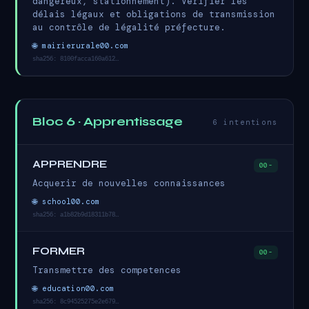
dangereux, stationnement). Vérifier les
délais légaux et obligations de transmission
au contrôle de légalité préfecture.
🌐 mairierurale00.com
sha256: 8100facca160a612…
Bloc 6 · Apprentissage
6 intentions
APPRENDRE
00-
Acquerir de nouvelles connaissances
🌐 school00.com
sha256: a1b82b9d18311b78…
FORMER
00-
Transmettre des competences
🌐 education00.com
sha256: 8c94525275e2e679…