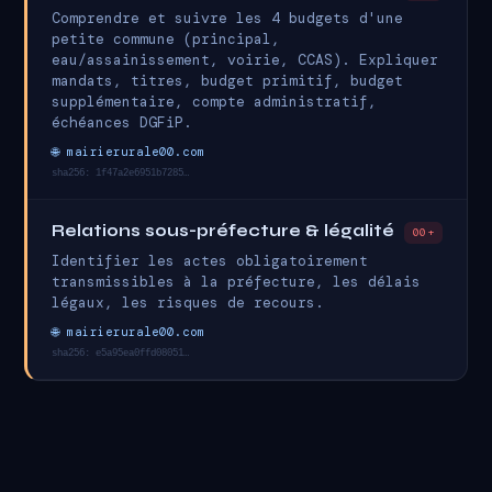
Comprendre et suivre les 4 budgets d'une
petite commune (principal,
eau/assainissement, voirie, CCAS). Expliquer
mandats, titres, budget primitif, budget
supplémentaire, compte administratif,
échéances DGFiP.
🌐 mairierurale00.com
sha256: 1f47a2e6951b7285…
Relations sous-préfecture & légalité
00+
Identifier les actes obligatoirement
transmissibles à la préfecture, les délais
légaux, les risques de recours.
🌐 mairierurale00.com
sha256: e5a95ea0ffd08051…