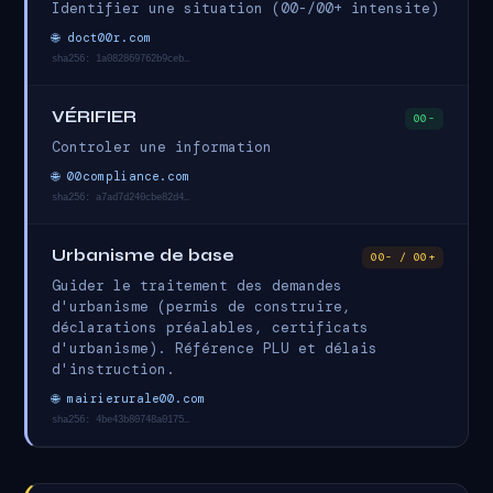
Identifier une situation (00-/00+ intensite)
🌐 doct00r.com
sha256: 1a082869762b9ceb…
VÉRIFIER
00-
Controler une information
🌐 00compliance.com
sha256: a7ad7d240cbe82d4…
Urbanisme de base
00- / 00+
Guider le traitement des demandes
d'urbanisme (permis de construire,
déclarations préalables, certificats
d'urbanisme). Référence PLU et délais
d'instruction.
🌐 mairierurale00.com
sha256: 4be43b80748a0175…