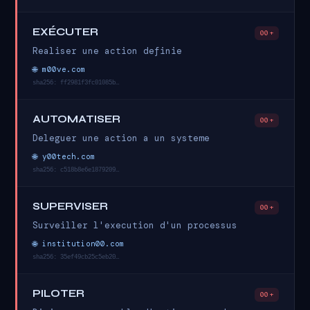
EXÉCUTER
00+
Realiser une action definie
🌐 m00ve.com
sha256: ff2981f3fc01085b…
AUTOMATISER
00+
Deleguer une action a un systeme
🌐 y00tech.com
sha256: c518b8e6e1879209…
SUPERVISER
00+
Surveiller l'execution d'un processus
🌐 institution00.com
sha256: 35ef49cb25c5eb20…
PILOTER
00+