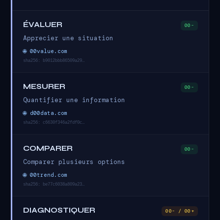
ÉVALUER
00-
Apprecier une situation
🌐 00value.com
sha256: b9012bbb86509a29…
MESURER
00-
Quantifier une information
🌐 d00data.com
sha256: c6630f346a2fdf0c…
COMPARER
00-
Comparer plusieurs options
🌐 00trend.com
sha256: be77c6038a809a23…
DIAGNOSTIQUER
00- / 00+