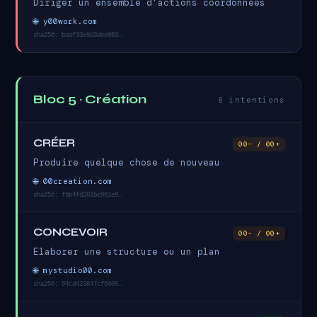
Diriger un ensemble d'actions coordonnees
🌐 y00work.com
sha256: baaf33e9d3dee063…
Bloc 5 · Création
6 intentions
CRÉER
00- / 00+
Produire quelque chose de nouveau
🌐 00creation.com
sha256: f6b4fd201be961e9…
CONCEVOIR
00- / 00+
Elaborer une structure ou un plan
🌐 mystudio00.com
sha256: 94cd423847cf6000…